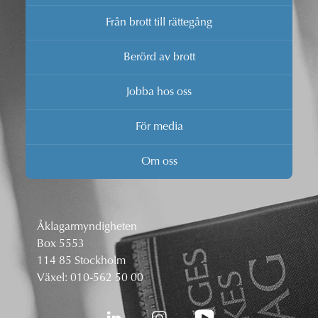
Från brott till rättegång
Berörd av brott
Jobba hos oss
För media
Om oss
Åklagarmyndigheten
Box 5553
114 85 Stockholm
Växel:
010-562 50 00