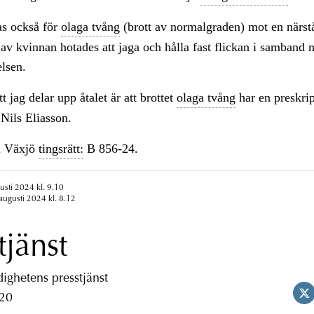
as också för
olaga tvång
(brott av normalgraden) mot en närst
av kvinnan hotades att jaga och hålla fast flickan i samband
lsen.
att jag delar upp åtalet är att brottet
olaga tvång
har en preskrip
 Nils Eliasson.
i Växjö
tingsrätt:
B 856-24.
usti 2024 kl. 9.10
augusti 2024 kl. 8.12
tjänst
ghetens presstjänst
 20