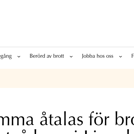
tegång
Berörd av brott
Jobba hos oss
F
ma åtalas för br