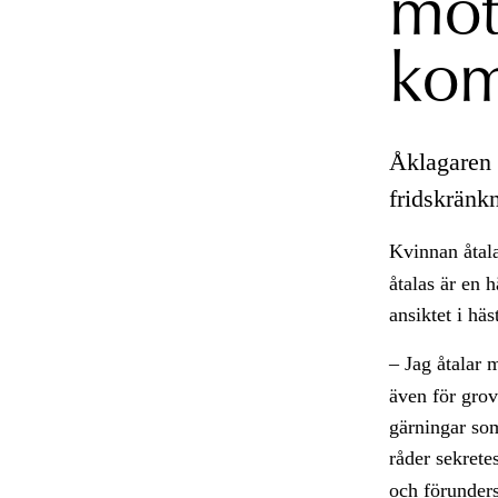
mot
ko
Åklagaren 
fridskränk
Kvinnan åtal
åtalas är en 
ansiktet i häs
– Jag åtalar
även för grov
gärningar som
råder sekrete
och förunder