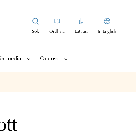
Sök
Ordlista
Lättläst
In English
ör media
Om oss
ott