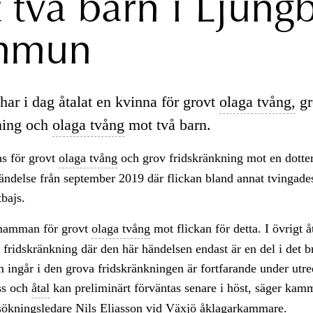
 två barn i Ljung
mmun
har i dag åtalat en kvinna för grovt
olaga tvång,
gr
ning och
olaga tvång
mot två barn.
as för grovt
olaga tvång
och grov fridskränkning mot en dotte
händelse från september 2019 där flickan bland annat tvingad
tbajs.
 mamman för grovt
olaga tvång
mot flickan för detta. I övrigt å
 fridskränkning där den här händelsen endast är en del i det b
 ingår i den grova fridskränkningen är fortfarande under utr
ss och
åtal
kan preliminärt förväntas senare i höst, säger kam
sökningsledare Nils Eliasson vid Växjö
åklagarkammare.