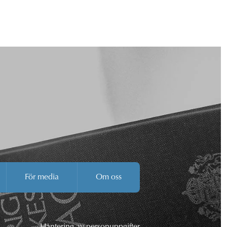
För media
Om oss