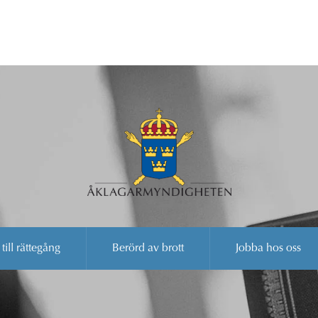
 till rättegång
Berörd av brott
Jobba hos oss