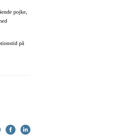
ående pojke,
 med
tionstid på