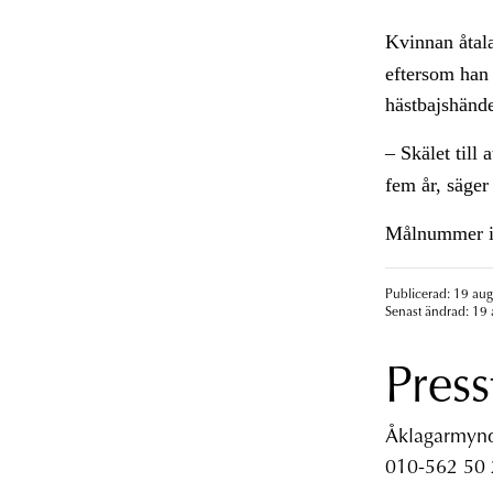
Kvinnan åtal
eftersom han 
hästbajshände
– Skälet till 
fem år, säger
Målnummer 
Publicerad: 19 aug
Senast ändrad: 19 
Press
Åklagarmyndi
010-562 50