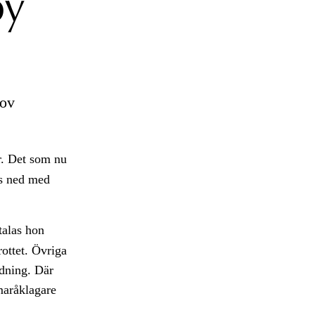
by
ov
r. Det som nu
es ned med
talas hon
rottet. Övriga
edning. Där
maråklagare