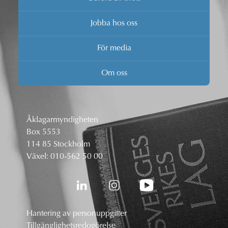
Jobba hos oss
För media
Om oss
Åklagarmyndigheten
Box 5553
114 85 Stockholm
Växel:
010-562 50 00
Hantering av personuppgifter
Tillgänglighetsredogörelse