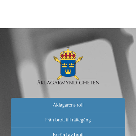
Åklagarens roll
Från brott till rättegång
Berörd av brott