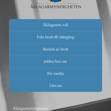
Åklagarens roll
Från brott till rättegång
Berörd av brott
Jobba hos oss
För media
Om oss
Åklagarmyndigheten