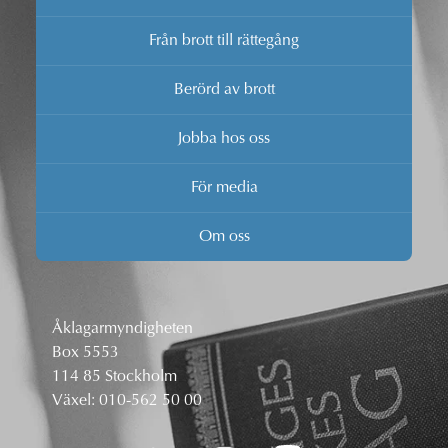
Från brott till rättegång
Berörd av brott
Jobba hos oss
För media
Om oss
Åklagarmyndigheten
Box 5553
114 85 Stockholm
Växel:
010-562 50 00