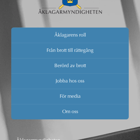
Åklagarens roll
Från brott till rättegång
Berörd av brott
Jobba hos oss
För media
Om oss