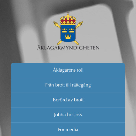
Åklagarens roll
Från brott till rättegång
Berörd av brott
Jobba hos oss
För media