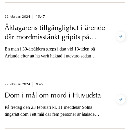
Åklagarna är tillgängliga för media i dag.
22 februari 2024
15.47
Åklagarens tillgänglighet i ärende
där mordmisstänkt gripits på
Arlanda
En man i 30-årsåldern greps i dag vid 13-tiden på
Arlanda efter att ha varit häktad i utevaro sedan
november förra året. Mannen är bland annat misstänkt
för morden på två 14-åriga pojkar som mördades med
några dagars mellanrum i slutet på juli förra året.
22 februari 2024
9.45
Dom i mål om mord i Huvudsta
På fredag den 23 februari kl. 11 meddelar Solna
tingsrätt dom i ett mål där fem personer är åtalade
misstänkta för inblandning i ett mord på en man i
Huvudsta, Stockholm. Åklagaren är tillgänglig för