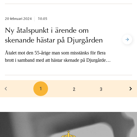
20 februari 2024
10.05
Ny åtalspunkt i ärende om
skenande hästar på Djurgården
Åtalet mot den 55-årige man som misstänks för flera
brott i samband med att hästar skenade på Djurgården i
Stockholm förra året har justerats och omfattar nu även
grovt vållande till annans död. Detta efter att en man i
70-årsåldern som skadades svårt vid händelsen har
1
avlidit.
2
3