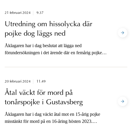
media när dom meddelats.
21 februari 2024
9.37
Utredning om hissolycka där
pojke dog läggs ned
Åklagaren har i dag beslutat att lägga ned
förundersökningen i det ärende där en femårig pojke
avled i en hissolycka i Göteborg i maj 2023, då det
saknas anledning att anta att brott har förövats.
Åklagaren är tillgänglig för media.
20 februari 2024
11.49
Åtal väckt för mord på
tonårspojke i Gustavsberg
Åklagaren har i dag väckt åtal mot en 15-årig pojke
misstänkt för mord på en 16-åring hösten 2023.
Åklagaren är tillgänglig för media.