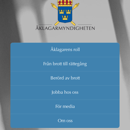
Åklagarens roll
Från brott till rättegång
Berörd av brott
Jobba hos oss
För media
Om oss