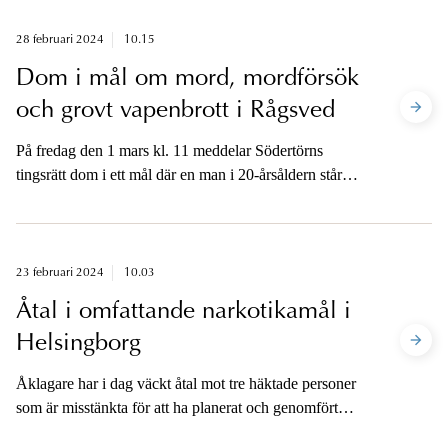
försvarsanläggningar.
28 februari 2024
10.15
Dom i mål om mord, mordförsök
och grovt vapenbrott i Rågsved
På fredag den 1 mars kl. 11 meddelar Södertörns
tingsrätt dom i ett mål där en man i 20-årsåldern står
åtalad för mord, mordförsök och grovt vapenbrott i
Stockholmsförorten Rågsved i maj 2023. En 20-årig
man sköts till döds och två personer skottskadades i
skjutningen. Åklagarna är tillgängliga för media fredag
23 februari 2024
10.03
den 1 mars kl. 11.30–12.
Åtal i omfattande narkotikamål i
Helsingborg
Åklagare har i dag väckt åtal mot tre häktade personer
som är misstänkta för att ha planerat och genomfört
smuggling av kokain till hamnen i Helsingborg.