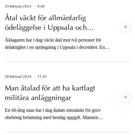
29 februari 2024
9.40
Åtal väckt för allmänfarlig
ödeläggelse i Uppsala och
Upplands-Bro
Åklagaren har i dag väckt åtal mot två personer för
delaktighet i en sprängning i Uppsala i december. En av
personerna åtalas även för att ha placerat en
sprängladdning i ett flerfamiljshus i Upplands-Bro i
november.
28 februari 2024
11.45
Man åtalad för att ha kartlagt
militära anläggningar
En 66-årig man har i dag åtalats misstänkt för grov
obehörig befattning med hemlig uppgift. Mannen
misstänks för att ha tagit befattning med hemliga och
känsliga uppgifter om ett stort antal