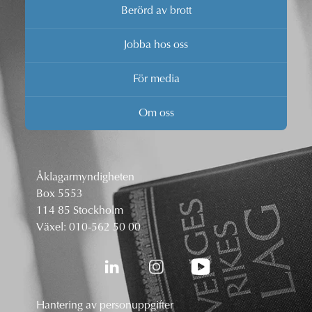
Berörd av brott
Jobba hos oss
För media
Om oss
Åklagarmyndigheten
Box 5553
114 85 Stockholm
Växel:
010-562 50 00
Hantering av personuppgifter