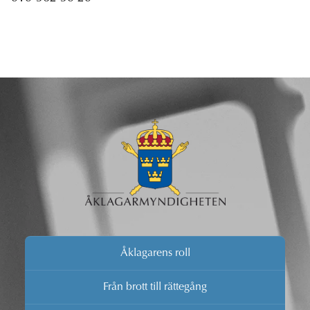
Åklagarens roll
Från brott till rättegång