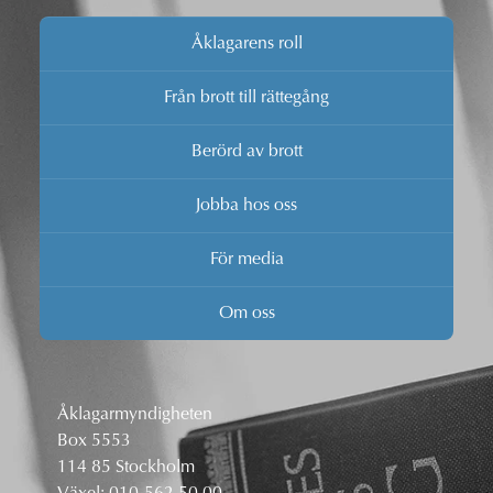
Åklagarens roll
Från brott till rättegång
Berörd av brott
Jobba hos oss
För media
Om oss
Åklagarmyndigheten
Box 5553
114 85 Stockholm