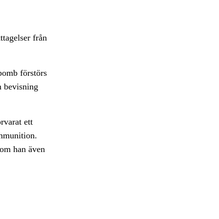
tagelser från
bomb förstörs
n bevisning
rvarat ett
ammunition.
rsom han även