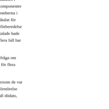
 komponenter
bomberna i
talat för
 förberedelse
åtalade hade
era fall har
 fråga om
för flera
tersom de var
örstörelse
all dödats,