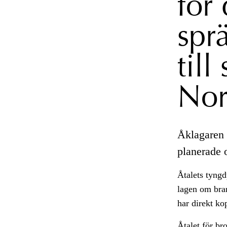
för 
spr
till
Nor
Åklagaren 
planerade 
Åtalets tyngd
lagen om bran
har direkt ko
Åtalet för br