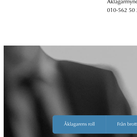
Åklagarmyndi
010-562 50
Åklagarens roll
Från brott