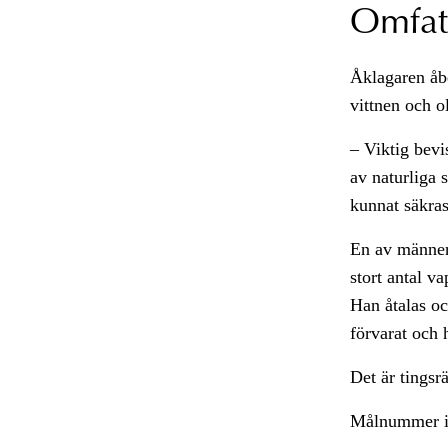
Omfat
Åklagaren åb
vittnen och o
– Viktig bev
av naturliga 
kunnat säkras
En av männen 
stort antal v
Han åtalas oc
förvarat och 
Det är tingsr
Målnummer i