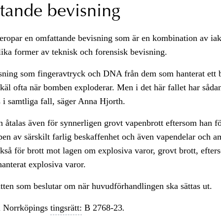
tande bevisning
eropar en omfattande bevisning som är en kombination av iakt
lika former av teknisk och forensisk bevisning.
isning som fingeravtryck och DNA från dem som hanterat ett 
skäl ofta när bomben exploderar. Men i det här fallet har såda
 i samtliga fall, säger Anna Hjorth.
åtalas även för synnerligen grovt vapenbrott eftersom han fö
apen av särskilt farlig beskaffenhet och även vapendelar och 
kså för brott mot lagen om explosiva varor, grovt brott, efte
hanterat explosiva varor.
ätten som beslutar om när huvudförhandlingen ska sättas ut.
 Norrköpings
tingsrätt:
B 2768-23
.