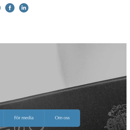
För media
Om oss