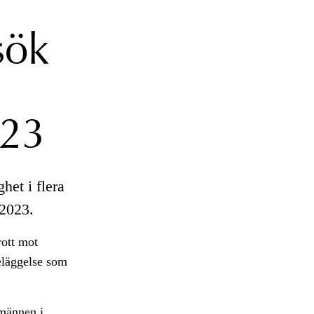
sök
023
het i flera
 2023.
rott mot
deläggelse som
 männen i