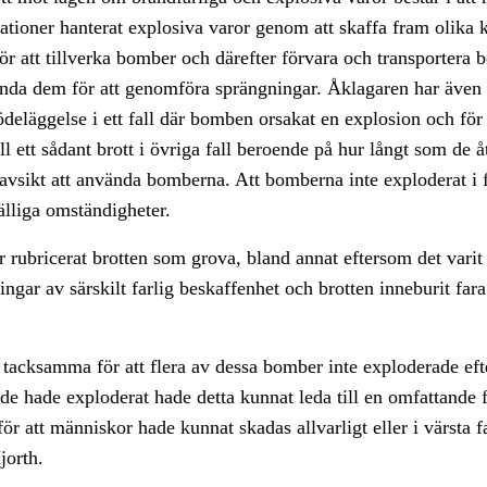
lationer hanterat explosiva varor genom att skaffa fram olika
r att tillverka bomber och därefter förvara och transportera 
ända dem för att genomföra sprängningar. Åklagaren har även å
ödeläggelse i ett fall där bomben orsakat en explosion och för
ill ett sådant brott i övriga fall beroende på hur långt som de 
avsikt att använda bomberna. Att bomberna inte exploderat i fl
fälliga omständigheter.
 rubricerat brotten som grova, bland annat eftersom det varit
ngar av särskilt farlig beskaffenhet och brotten inneburit fara 
 tacksamma för att flera av dessa bomber inte exploderade ef
de hade exploderat hade detta kunnat leda till en omfattande f
för att människor hade kunnat skadas allvarligt eller i värsta f
jorth.