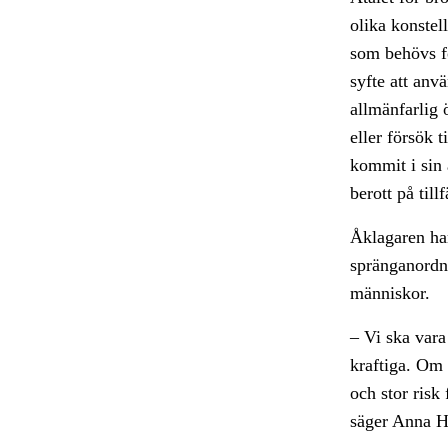
olika konstel
som behövs fö
syfte att anv
allmänfarlig 
eller försök t
kommit i sin 
berott på till
Åklagaren har
spränganordni
människor.
– Vi ska vara
kraftiga. Om 
och stor risk 
säger Anna H