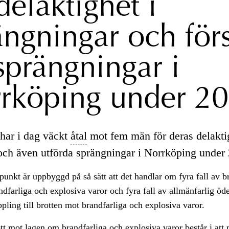
delaktighet i
ängningar och för
 sprängningar i
rköping under 2
har i dag väckt
åtal
mot fem män för deras delaktig
och även utförda sprängningar i Norrköping under
punkt är uppbyggd på så sätt att det handlar om fyra fall av b
dfarliga och explosiva varor och fyra fall av allmänfarlig ö
ppling till brotten mot brandfarliga och explosiva varor.
ott mot lagen om brandfarliga och explosiva varor består i att