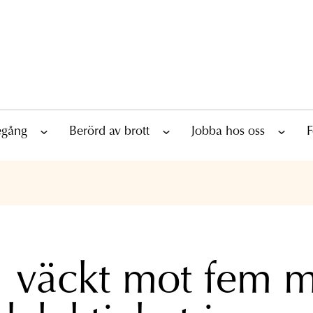
tegång
Berörd av brott
Jobba hos oss
F
l väckt mot fem 