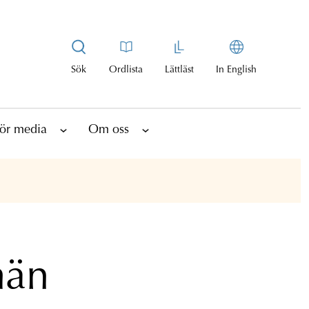
Sök
Ordlista
Lättläst
In English
ör media
Om oss
män