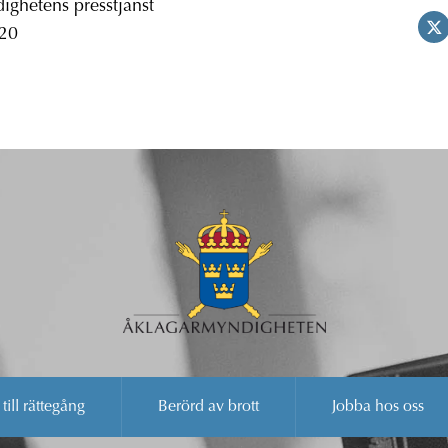
ghetens presstjänst
 20
 till rättegång
Berörd av brott
Jobba hos oss