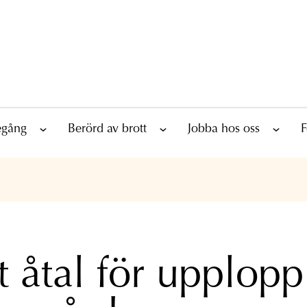
tegång
Berörd av brott
Jobba hos oss
F
t åtal för upplopp