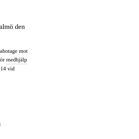
Malmö den
 sabotage mot
för
medhjälp
 14 vid
å