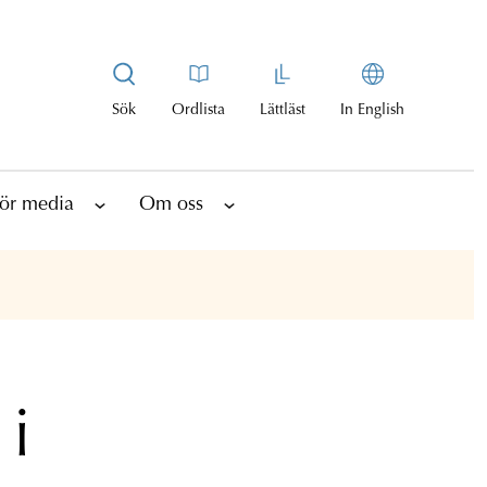
Sök
Ordlista
Lättläst
In English
ör media
Om oss
 i