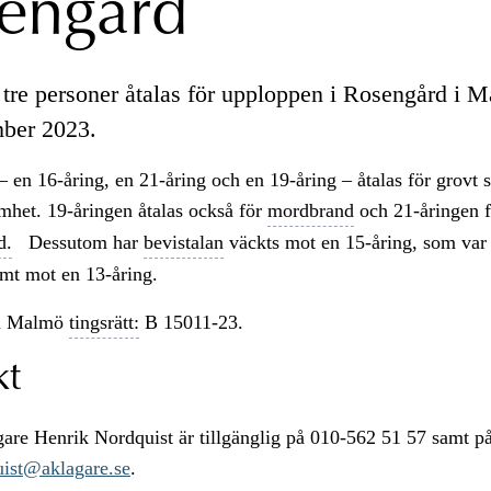
engård
e tre personer åtalas för upploppen i Rosengård i 
ber 2023.
– en 16-åring, en 21-åring och en 19-åring – åtalas för grovt
mhet. 19-åringen åtalas också för
mordbrand
och 21-åringen 
d.
Dessutom har
bevistalan
väckts mot en 15-åring, som var
amt mot en 13-åring.
i Malmö
tingsrätt:
B 15011-23.
kt
re Henrik Nordquist är tillgänglig på 010-562 51 57 samt p
uist@aklagare.se
.