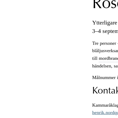
Ros
Ytterligar
3–4 septem
Tre personer 
blåljusverksa
till
mordbran
händelsen, s
Målnummer 
Konta
Kammaråklaga
henrik.nordq