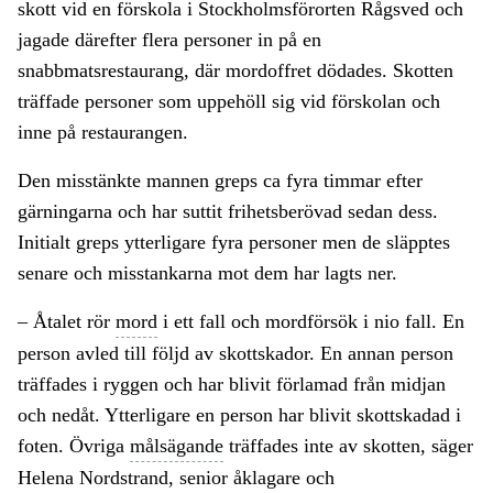
skott vid en förskola i Stockholmsförorten Rågsved och
jagade därefter flera personer in på en
snabbmatsrestaurang, där mordoffret dödades. Skotten
träffade personer som uppehöll sig vid förskolan och
inne på restaurangen.
Den misstänkte mannen greps ca fyra timmar efter
gärningarna och har suttit frihetsberövad sedan dess.
Initialt greps ytterligare fyra personer men de släpptes
senare och misstankarna mot dem har lagts ner.
– Åtalet rör
mord
i ett fall och mordförsök i nio fall. En
person avled till följd av skottskador. En annan person
träffades i ryggen och har blivit förlamad från midjan
och nedåt. Ytterligare en person har blivit skottskadad i
foten. Övriga
målsägande
träffades inte av skotten, säger
Helena Nordstrand, senior åklagare och