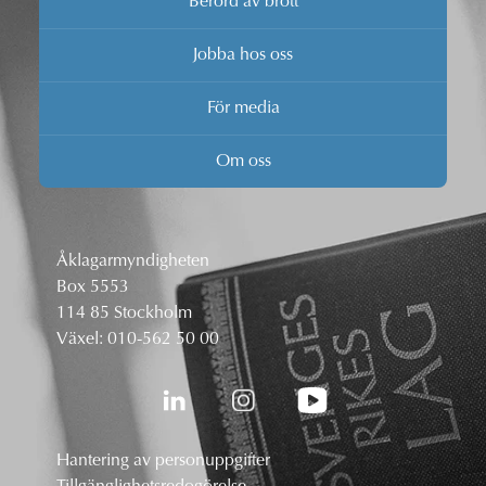
Berörd av brott
Jobba hos oss
För media
Om oss
Åklagarmyndigheten
Box 5553
114 85 Stockholm
Växel:
010-562 50 00
Hantering av personuppgifter