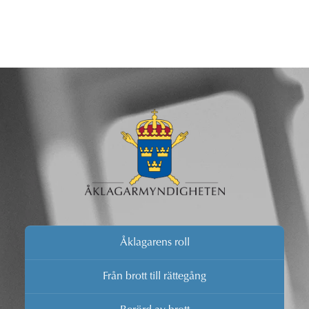
Åklagarens roll
Från brott till rättegång