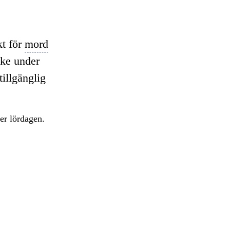
t för
mord
ke under
tillgänglig
der lördagen.