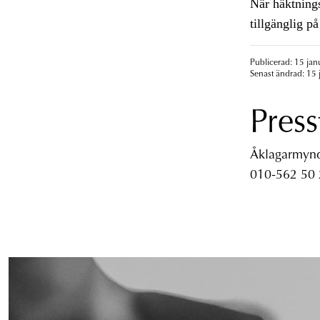
När häktning
tillgänglig p
Publicerad: 15 jan
Senast ändrad: 15 
Press
Åklagarmyndi
010-562 50