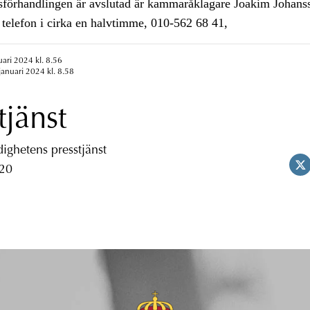
sförhandlingen är avslutad är kammaråklagare Joakim Johans
å telefon i cirka en halvtimme, 010-562 68 41,
uari 2024 kl. 8.56
januari 2024 kl. 8.58
tjänst
ghetens presstjänst
 20