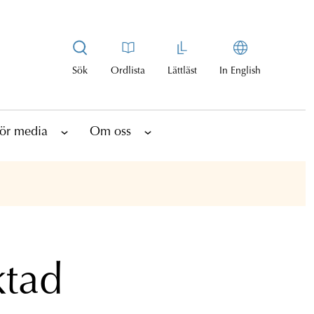
Sök
Ordlista
Lättläst
In English
ör media
Om oss
ktad