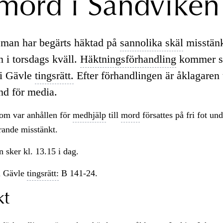
 mord i Sandviken
 man har begärts häktad på
sannolika skäl
misstänk
n i torsdags kväll.
Häktningsförhandling
kommer s
i Gävle
tingsrätt.
Efter förhandlingen är åklagaren 
nd för media.
om var anhållen för
medhjälp
till
mord
försattes på fri fot un
rande misstänkt.
n sker kl. 13.15 i dag.
i Gävle
tingsrätt:
B 141-24.
kt