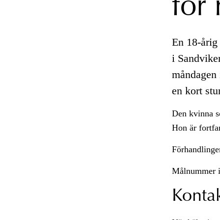
för
En 18-årig
i Sandvike
måndagen 
en kort stu
Den kvinna s
Hon är fortfa
Förhandlinge
Målnummer 
Konta