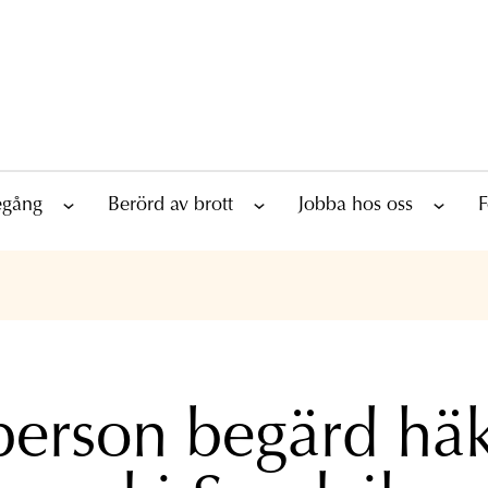
tegång
Berörd av brott
Jobba hos oss
F
person begärd hä