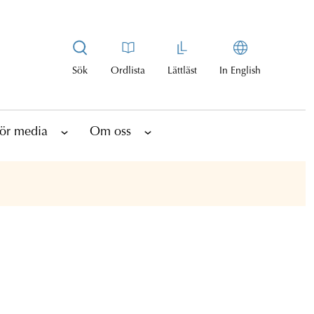
Sök
Ordlista
Lättläst
In English
ör media
Om oss