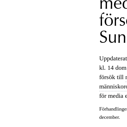
med
förs
Sun
Uppdaterat
kl. 14 dom 
försök till
människor
för media 
Förhandlingen
december.