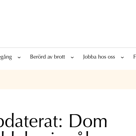
tegång
Berörd av brott
Jobba hos oss
F
daterat: Dom