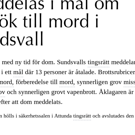
delas i mål om
ök till mord i
dsvall
 med ny tid för dom. Sundsvalls
tingsrätt
meddelar
i ett
mål
där 13 personer är åtalade. Brottsrubrice
mord,
förberedelse till
mord,
synnerligen grov
mis
ov
och synnerligen grovt vapenbrott. Åklagaren är 
efter att dom meddelats.
 hölls i säkerhetssalen i Attunda
tingsrätt
och avslutades den