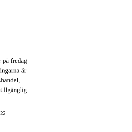
 på fredag
ringarna är
shandel,
tillgänglig
 22