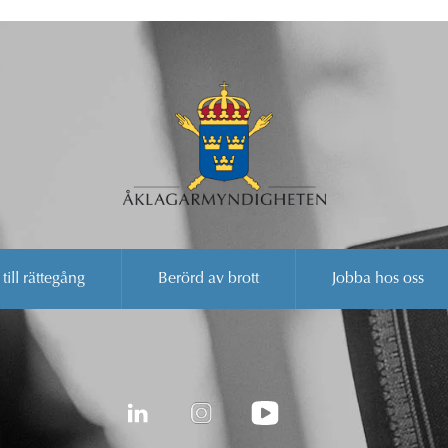
 till rättegång
Berörd av brott
Jobba hos oss