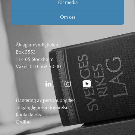
För media
Om oss
Åklagarmyndigheten
Box 5553
114 85 Stockholm
Växel:
010-562 50 00
Hantering av personuppgifter
Tillgänglighetsredogörelse
Kontakta oss
Ordlista