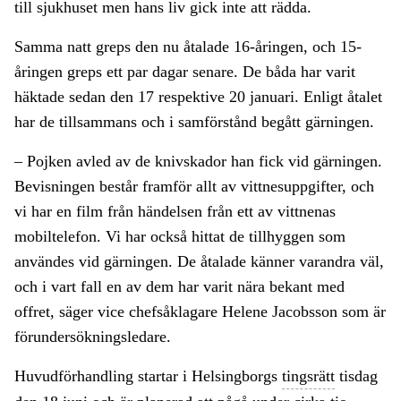
till sjukhuset men hans liv gick inte att rädda.
Samma natt greps den nu åtalade 16-åringen, och 15-
åringen greps ett par dagar senare. De båda har varit
häktade sedan den 17 respektive 20 januari. Enligt åtalet
har de tillsammans och i samförstånd begått gärningen.
– Pojken avled av de knivskador han fick vid gärningen.
Bevisningen består framför allt av vittnesuppgifter, och
vi har en film från händelsen från ett av vittnenas
mobiltelefon. Vi har också hittat de tillhyggen som
användes vid gärningen. De åtalade känner varandra väl,
och i vart fall en av dem har varit nära bekant med
offret, säger vice chefsåklagare Helene Jacobsson som är
förundersökningsledare.
Huvudförhandling startar i Helsingborgs
tingsrätt
tisdag