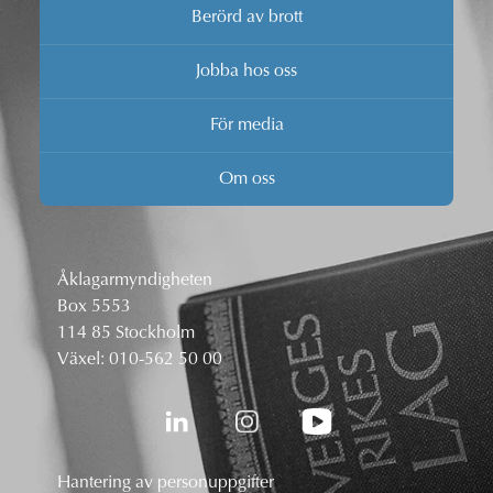
Berörd av brott
Jobba hos oss
För media
Om oss
Åklagarmyndigheten
Box 5553
114 85 Stockholm
Växel:
010-562 50 00
Hantering av personuppgifter