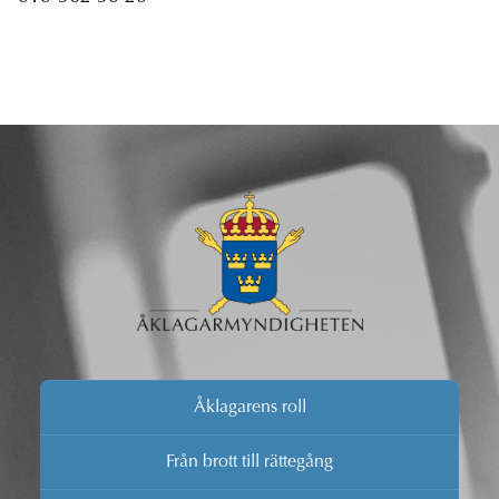
Åklagarens roll
Från brott till rättegång