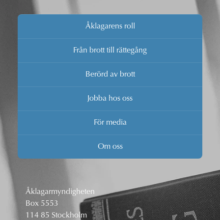
Åklagarens roll
Från brott till rättegång
Berörd av brott
Jobba hos oss
För media
Om oss
Åklagarmyndigheten
Box 5553
114 85 Stockholm