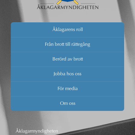
Åklagarens roll
Från brott till rättegång
Berörd av brott
Jobba hos oss
För media
Om oss
Åklagarmyndigheten