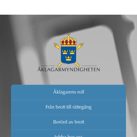
Åklagarens roll
Från brott till rättegång
Berörd av brott