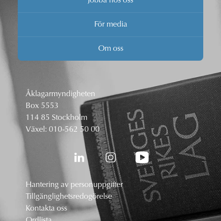
Jobba hos oss
För media
Om oss
Åklagarmyndigheten
Box 5553
114 85 Stockholm
Växel:
010-562 50 00
Hantering av personuppgifter
Tillgänglighetsredogörelse
Kontakta oss
Ordlista