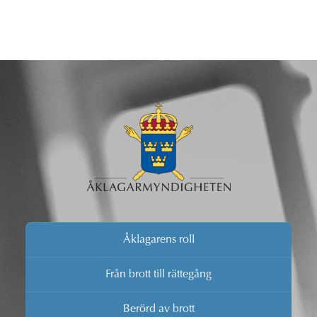
Åklagarens roll
Från brott till rättegång
Berörd av brott