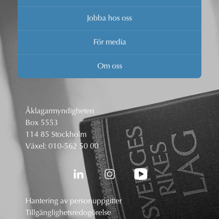
Jobba hos oss
För media
Om oss
Åklagarmyndigheten
Box 5553
114 85 Stockholm
Växel:
010-562 50 00
Hantering av personuppgifter
Tillgänglighetsredogörelse