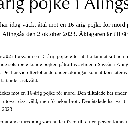
årig pojke i Aling
har idag väckt
åtal
mot en 16-årig pojke för
mord
p
i Alingsås den 2 oktober 2023. Åklagaren är tillgän
 2023 försvann en 15-årig pojke efter att ha lämnat sitt hem 
nde sökarbete kunde pojken påträffas avliden i Säveån i Alin
 Det har vid efterföljande undersökningar kunnat konstateras 
mfattande stickvåld.
äckts mot en 16-årig pojke för
mord.
Den tilltalade har under
an utövat visst våld, men förnekar brott. Den åtalade har varit
r 2023.
mfattande utredning som nu lett fram till att en person kunnat 