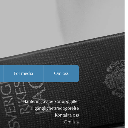
För media
Om oss
Hantering av personuppgifter
Tillgänglighetsredogörelse
Kontakta oss
Ordlista