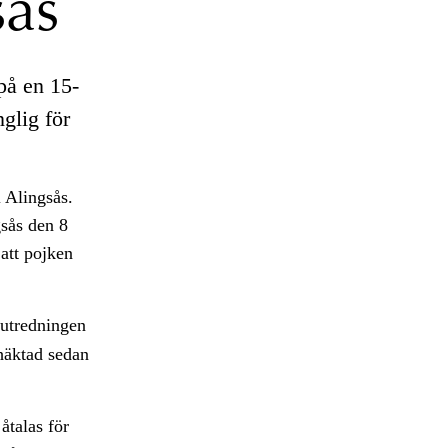
sås
å en 15-
glig för
i Alingsås.
gsås den 8
att pojken
 utredningen
 häktad sedan
åtalas för