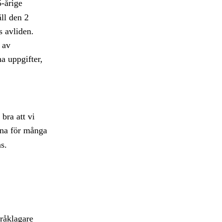
-årige
äll den 2
s avliden.
 av
na uppgifter,
bra att vi
na för många
s.
råklagare