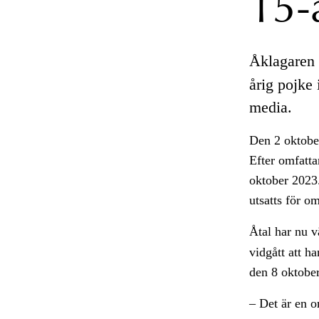
15-
Åklagaren 
årig pojke 
media.
Den 2 oktober
Efter omfatta
oktober 2023.
utsatts för o
Åtal har nu v
vidgått att h
den 8 oktobe
– Det är en o