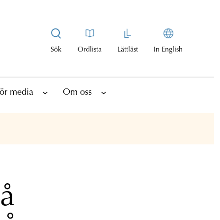
Sök
Ordlista
Lättläst
In English
ör media
Om oss
på