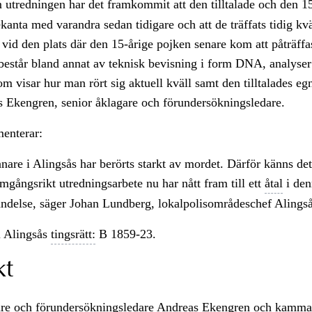
tredningen har det framkommit att den tilltalade och den 15
kanta med varandra sedan tidigare och att de träffats tidig kv
vid den plats där den 15-årige pojken senare kom att påträffa
består bland annat av teknisk bevisning i form DNA, analyser
om visar hur man rört sig aktuell kväll samt den tilltalades eg
s Ekengren, senior åklagare och förundersökningsledare.
enterar:
are i Alingsås har berörts starkt av mordet. Därför känns det 
mgångsrikt utredningsarbete nu har nått fram till ett
åtal
i den
ändelse, säger Johan Lundberg, lokalpolisområdeschef Alingså
 Alingsås
tingsrätt:
B 1859-23.
kt
are och förundersökningsledare Andreas Ekengren och kamma