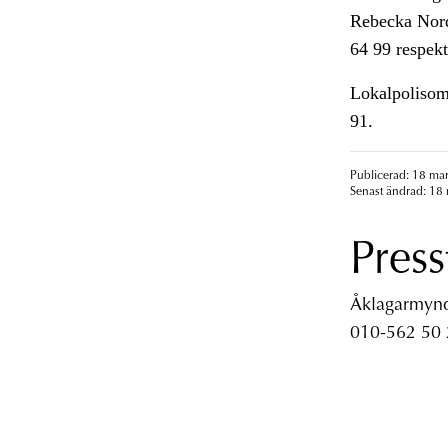
Rebecka Nordl
64 99 respek
Lokalpolisom
91.
Publicerad: 18 mar
Senast ändrad: 18 
Press
Åklagarmyndi
010-562 50