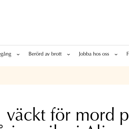
tegång
Berörd av brott
Jobba hos oss
F
l väckt för mord 