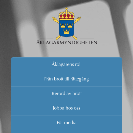
Åklagarens roll
Från brott till rättegång
Berörd av brott
Jobba hos oss
För media