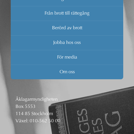
Från brott till rättegång
Berörd av brott
Jobba hos oss
För media
Om oss
Åklagarmyndigheten
Box 5553
114 85 Stockholm
Växel:
010-562 50 00