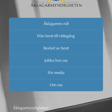
Åklagarens roll
Från brott till rättegång
Berörd av brott
Jobba hos oss
För media
Om oss
Åklagarmyndigheten