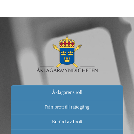
Åklagarens roll
Från brott till rättegång
Berörd av brott