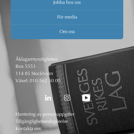
Jobba hos oss
För media
Om oss
Åklagarmyndigheten
Box 5553
114 85 Stockholm
Växel:
010-562 50 00
Hantering av personuppgifter
Tillgänglighetsredogörelse
Kontakta oss