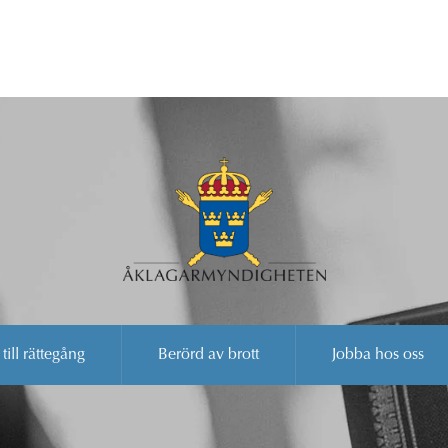
 till rättegång
Berörd av brott
Jobba hos oss