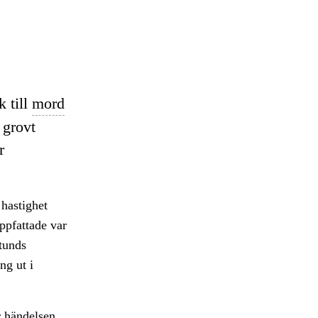
k till
mord
 grovt
r
 hastighet
uppfattade var
stunds
ng ut i
r händelsen