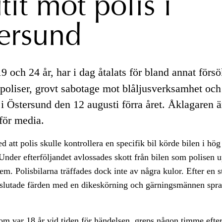
tit mot polis i
ersund
 och 24 år, har i dag åtalats för bland annat försö
a poliser, grovt sabotage mot blåljusverksamhet och
i Östersund den 12 augusti förra året. Åklagaren ä
 för media.
 att polis skulle kontrollera en specifik bil körde bilen i hög
 Under efterföljandet avlossades skott från bilen som polisen 
em. Polisbilarna träffades dock inte av några kulor. Efter en 
 slutade färden med en dikeskörning och gärningsmännen spra
om var 18 år vid tiden för händelsen, greps någon timme efte