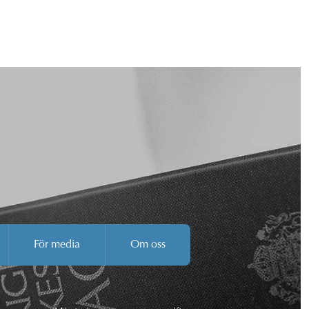
För media
Om oss