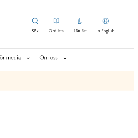
Sök
Ordlista
Lättläst
In English
ör media
Om oss