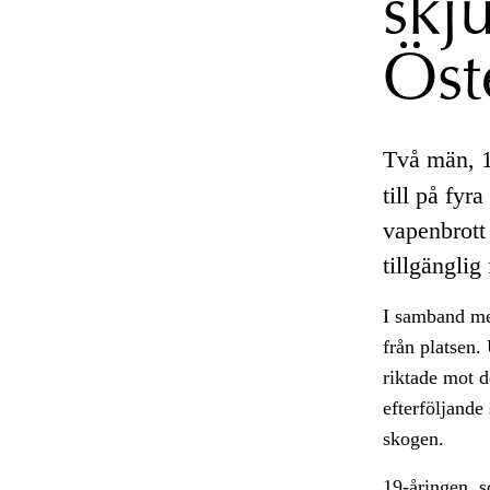
skju
Öst
Två män, 19
till på fyr
vapenbrott 
tillgänglig
I samband med
från platsen.
riktade mot d
efterföljande
skogen.
19-åringen, s