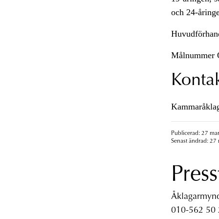
och 24-åringe
Huvudförhandl
Målnummer 
Konta
Kammaråklagar
Publicerad: 27 mar
Senast ändrad: 27 
Press
Åklagarmyndi
010-562 50