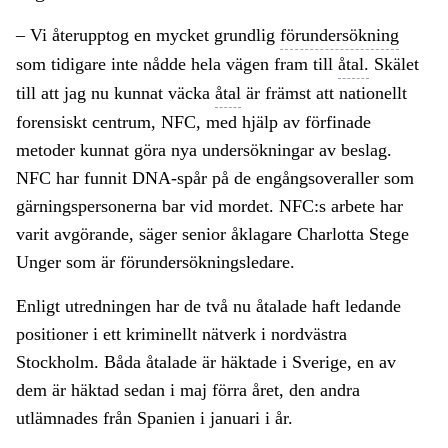
– Vi återupptog en mycket grundlig
förundersökning
som tidigare inte nådde hela vägen fram till
åtal.
Skälet
till att jag nu kunnat väcka
åtal
är främst att nationellt
forensiskt centrum, NFC, med hjälp av förfinade
metoder kunnat göra nya undersökningar av beslag.
NFC har funnit DNA-spår på de engångsoveraller som
gärningspersonerna bar vid mordet. NFC:s arbete har
varit avgörande, säger senior åklagare Charlotta Stege
Unger som är förundersökningsledare.
Enligt utredningen har de två nu åtalade haft ledande
positioner i ett kriminellt nätverk i nordvästra
Stockholm. Båda åtalade är häktade i Sverige, en av
dem är häktad sedan i maj förra året, den andra
utlämnades från Spanien i januari i år.