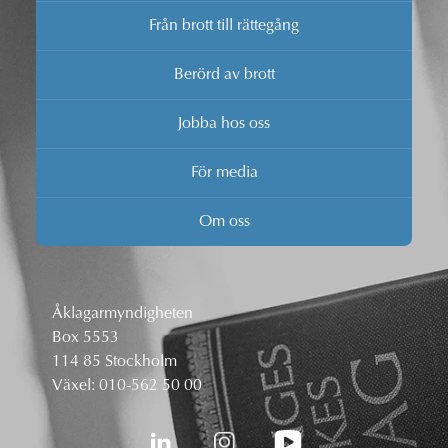
Från brott till rättegång
Berörd av brott
Jobba hos oss
För media
Om oss
Åklagarmyndigheten
Box 5553
114 85 Stockholm
Växel:
010-562 50 00