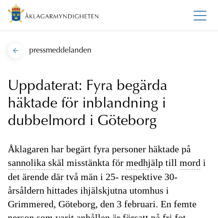
pressmeddelanden
Uppdaterat: Fyra begärda
häktade för inblandning i
dubbelmord i Göteborg
Åklagaren har begärt fyra personer häktade på
sannolika skäl
misstänkta för
medhjälp
till
mord
i
det ärende där två män i 25- respektive 30-
årsåldern hittades ihjälskjutna utomhus i
Grimmered, Göteborg, den 3 februari. En femte
person som varit anhållen är försatt på fri fot.