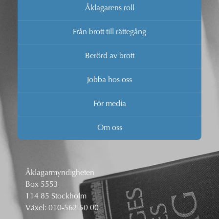
Åklagarens roll
Från brott till rättegång
Berörd av brott
Jobba hos oss
För media
Om oss
Åklagarmyndigheten
Box 5553
114 85 Stockholm
Växel:
010-562 50 00