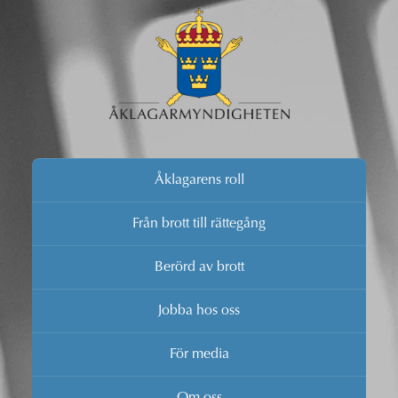
Åklagarens roll
Från brott till rättegång
Berörd av brott
Jobba hos oss
För media
Om oss