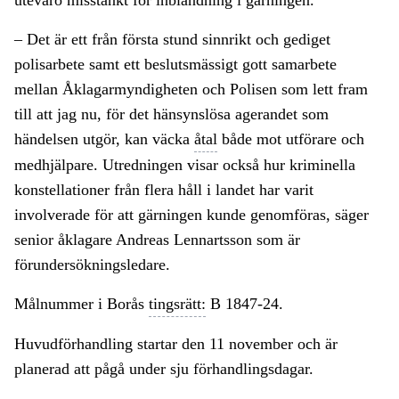
utevaro misstänkt för inblandning i gärningen.
– Det är ett från första stund sinnrikt och gediget
polisarbete samt ett beslutsmässigt gott samarbete
mellan Åklagarmyndigheten och Polisen som lett fram
till att jag nu, för det hänsynslösa agerandet som
händelsen utgör, kan väcka
åtal
både mot utförare och
medhjälpare. Utredningen visar också hur kriminella
konstellationer från flera håll i landet har varit
involverade för att gärningen kunde genomföras, säger
senior åklagare Andreas Lennartsson som är
förundersökningsledare.
Målnummer i Borås
tingsrätt:
B 1847-24.
Huvudförhandling startar den 11 november och är
planerad att pågå under sju förhandlingsdagar.