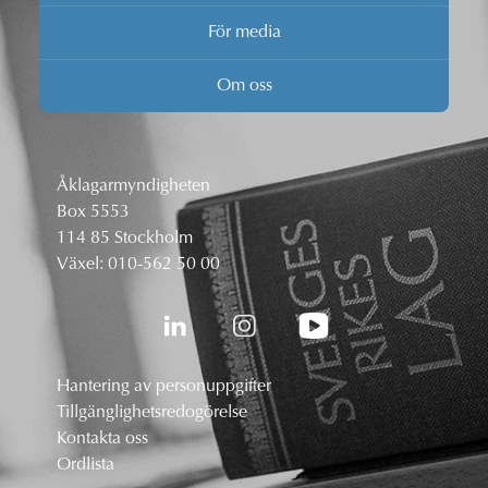
För media
Om oss
Åklagarmyndigheten
Box 5553
114 85 Stockholm
Växel:
010-562 50 00
Hantering av personuppgifter
Tillgänglighetsredogörelse
Kontakta oss
Ordlista