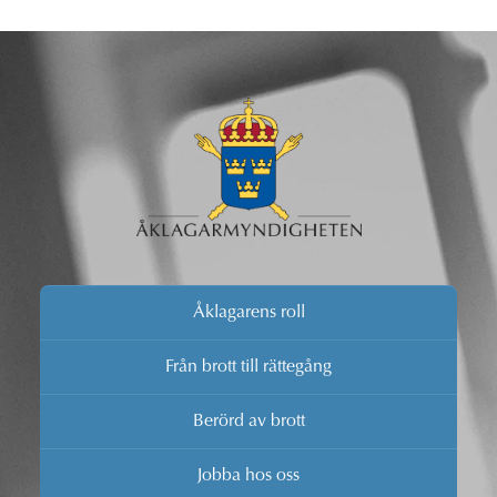
Åklagarens roll
Från brott till rättegång
Berörd av brott
Jobba hos oss