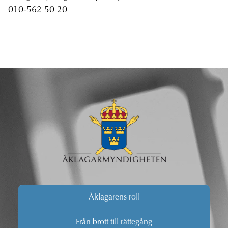
010-562 50 20
Åklagarens roll
Från brott till rättegång