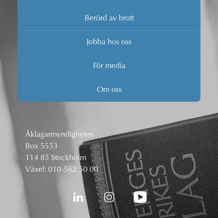
Berörd av brott
Jobba hos oss
För media
Om oss
Åklagarmyndigheten
Box 5553
114 85 Stockholm
Växel:
010-562 50 00