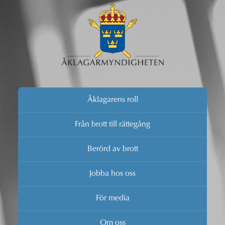
Åklagarens roll
Från brott till rättegång
Berörd av brott
Jobba hos oss
För media
Om oss