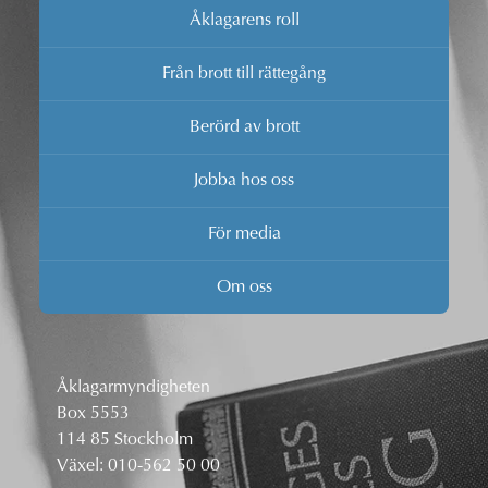
Åklagarens roll
Från brott till rättegång
Berörd av brott
Jobba hos oss
För media
Om oss
Åklagarmyndigheten
Box 5553
114 85 Stockholm
Växel:
010-562 50 00