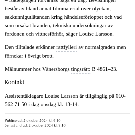
– Rättegången förväntas pågå en dag. Bevisningen
består av bland annat filmmaterial över olyckan,
sakkunnigutlåtanden kring händelseförloppet och vad
som orsakat branden, tekniska undersökningar av
fordonen och vittnesförhör, säger Louise Larsson.
Den tilltalade erkänner
rattfylleri
av normalgraden men
förnekar i övrigt brott.
Målnummer hos Vänersborgs
tingsrätt:
B 4861–23.
Kontakt
Assistentåklagare Louise Larsson är tillgänglig på 010-
562 71 50 i dag onsdag kl. 13-14.
Publicerad: 2 oktober 2024 kl. 9.10
Senast ändrad: 2 oktober 2024 kl. 9.10