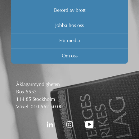
Berörd av brott
Jobba hos oss
För media
Om oss
Åklagarmyndigheten
Box 5553
114 85 Stockholm
Växel:
010-562 50 00