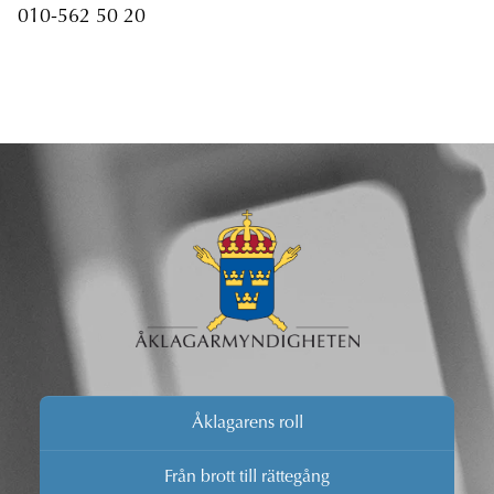
010-562 50 20
Åklagarens roll
Från brott till rättegång