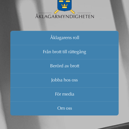
Åklagarens roll
Från brott till rättegång
Berörd av brott
Jobba hos oss
För media
Om oss