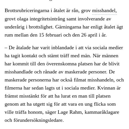
Brottsrubriceringarna i åtalet är rån, grov
misshandel,
grovt olaga integritetsintrång samt involverande av
underårig i brottslighet. Gärningarna har enligt åtalet ägt
rum mellan den 15 februari och den 26 april i år.
– De åtalade har varit inblandade i att via sociala medier
ha tagit kontakt och stämt träff med män. När männen
har kommit till den överenskomna platsen har de blivit
misshandlade och rånade av maskerade personer. De
maskerade personerna har också filmat misshandeln, och
filmerna har sedan lagts ut i sociala medier. Kvinnan är
främst misstänkt för att ha lurat en man till platsen
genom att ha utgett sig för att vara en ung flicka som
ville träffa honom, säger Lage Rahm, kammaråklagare
och förundersökningsledare.