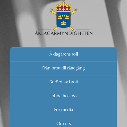
Åklagarens roll
Från brott till rättegång
Berörd av brott
Jobba hos oss
För media
Om oss