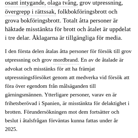
osant intygande,
olaga tvång,
grov utpressning,
övergrepp i rättssak,
folkbokföringsbrott och
grova bokföringsbrott. Totalt åtta personer är
häktade misstänkta för brott och åtalet är uppdelat
i tre delar. Åklagarna är tillgängliga för media.
I den första delen åtalas åtta personer för försök till grov
utpressning och grov
mordbrand.
En av de åtalade är
advokat och misstänks för att ha främjat
utpressningsförsöket genom att medverka vid försök att
föra över egendom från målsäganden till
gärningsmännen. Ytterligare personer, varav en är
frihetsberövad i Spanien, är misstänkta för delaktighet i
brotten. Förundersökningen mot dem fortsätter och
beslut i åtalsfrågan förväntas kunna fattas under år
2025.