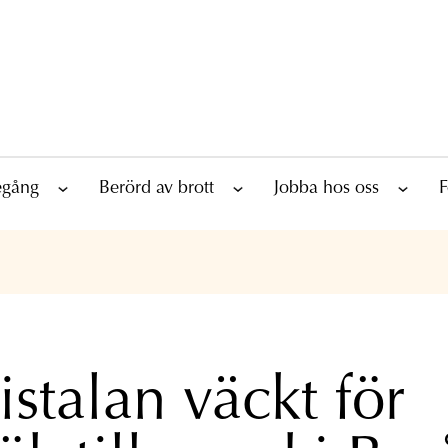
tegång
Berörd av brott
Jobba hos oss
F
istalan väckt för