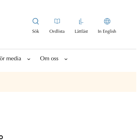
Sök
Ordlista
Lättläst
In English
ör media
Om oss