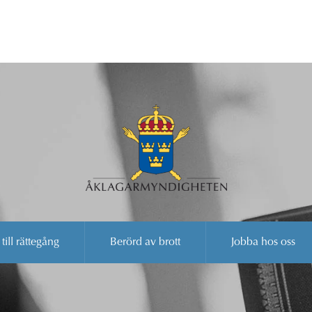
 till rättegång
Berörd av brott
Jobba hos oss