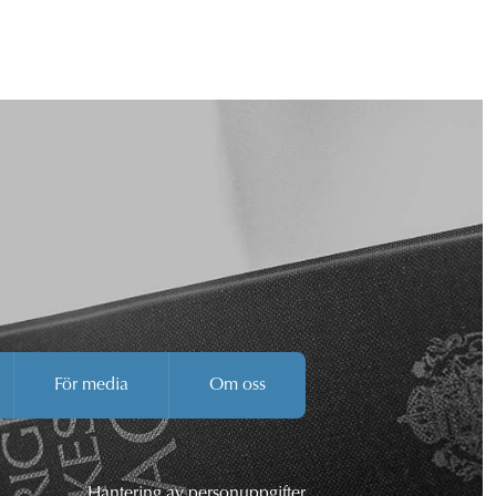
För media
Om oss
Hantering av personuppgifter