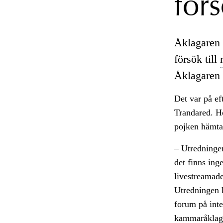
förs
Åklagaren 
försök till
Åklagaren ä
Det var på ef
Trandared. H
pojken hämta
– Utredningen
det finns in
livestreamade
Utredningen h
forum på inte
kammaråklaga