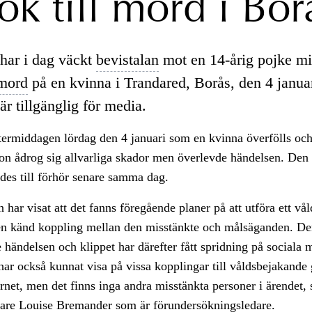
ök till mord i Bor
har i dag väckt
bevistalan
mot en 14-årig pojke mi
mord
på en kvinna i Trandared, Borås, den 4 januari
r tillgänglig för media.
termiddagen lördag den 4 januari som en kvinna överfölls oc
on ådrog sig allvarliga skador men överlevde händelsen. Den 
des till förhör senare samma dag.
 har visat att det fanns föregående planer på att utföra ett v
gen känd koppling mellan den misstänkte och målsäganden. De
 händelsen och klippet har därefter fått spridning på sociala 
ar också kunnat visa på vissa kopplingar till våldsbejakande
rnet, men det finns inga andra misstänkta personer i ärendet, 
re Louise Bremander som är förundersökningsledare.