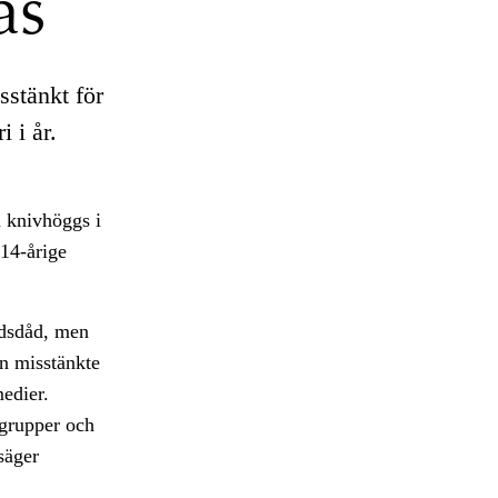
ås
sstänkt för
 i år.
h knivhöggs i
14-årige
åldsdåd, men
n misstänkte
medier.
 grupper och
säger