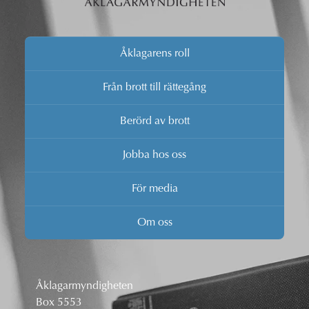
Åklagarens roll
Från brott till rättegång
Berörd av brott
Jobba hos oss
För media
Om oss
Åklagarmyndigheten
Box 5553