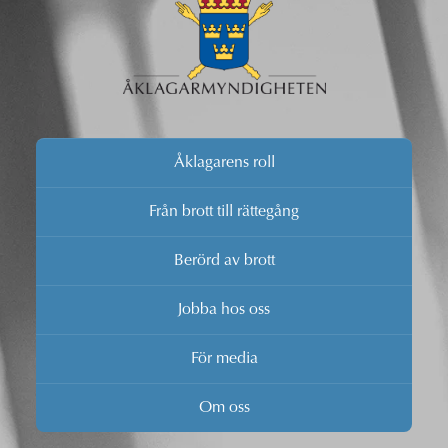
Åklagarens roll
Från brott till rättegång
Berörd av brott
Jobba hos oss
För media
Om oss