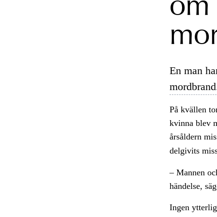
om 
mor
En man har
mordbrand
På kvällen to
kvinna blev m
årsåldern mis
delgivits mi
– Mannen och
händelse, sä
Ingen ytterli