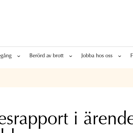
tegång
Berörd av brott
Jobba hos oss
F
esrapport i ärend