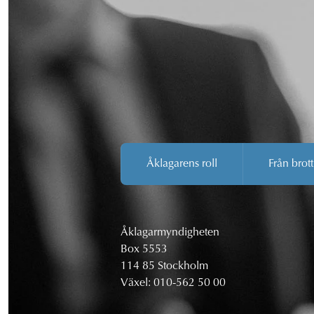
Åklagarens roll
Från brott
Åklagarmyndigheten
Box 5553
114 85 Stockholm
Växel:
010-562 50 00