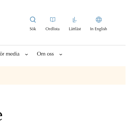
Sök
Ordlista
Lättläst
In English
ör media
Om oss
e