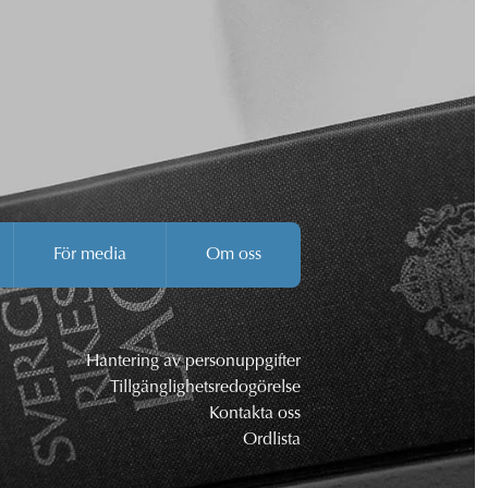
För media
Om oss
Hantering av personuppgifter
Tillgänglighetsredogörelse
Kontakta oss
Ordlista