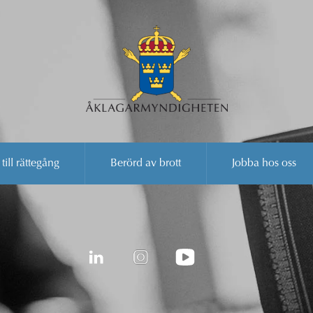
 till rättegång
Berörd av brott
Jobba hos oss