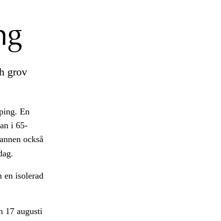
ng
h grov
öping. En
an i 65-
mannen också
dag.
 en isolerad
n 17 augusti