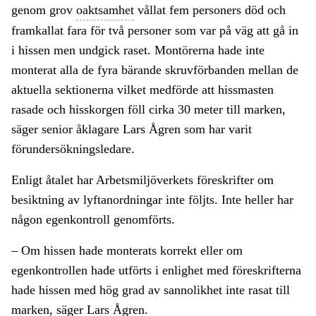
genom grov
oaktsamhet
vållat fem personers död och
framkallat fara för två personer som var på väg att gå in
i hissen men undgick raset. Montörerna hade inte
monterat alla de fyra bärande skruvförbanden mellan de
aktuella sektionerna vilket medförde att hissmasten
rasade och hisskorgen föll cirka 30 meter till marken,
säger senior åklagare Lars Ågren som har varit
förundersökningsledare.
Enligt åtalet har Arbetsmiljöverkets föreskrifter om
besiktning av lyftanordningar inte följts. Inte heller har
någon egenkontroll genomförts.
– Om hissen hade monterats korrekt eller om
egenkontrollen hade utförts i enlighet med föreskrifterna
hade hissen med hög grad av sannolikhet inte rasat till
marken, säger Lars Ågren.