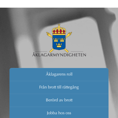
Åklagarens roll
Från brott till rättegång
Berörd av brott
Jobba hos oss