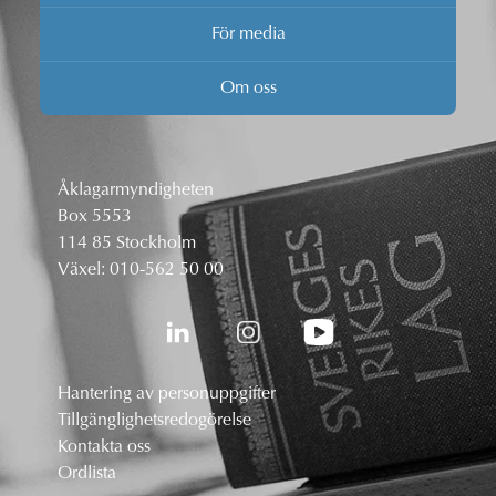
För media
Om oss
Åklagarmyndigheten
Box 5553
114 85 Stockholm
Växel:
010-562 50 00
Hantering av personuppgifter
Tillgänglighetsredogörelse
Kontakta oss
Ordlista