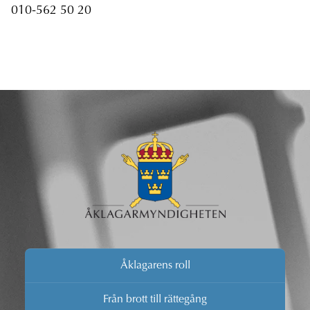
010-562 50 20
Åklagarens roll
Från brott till rättegång