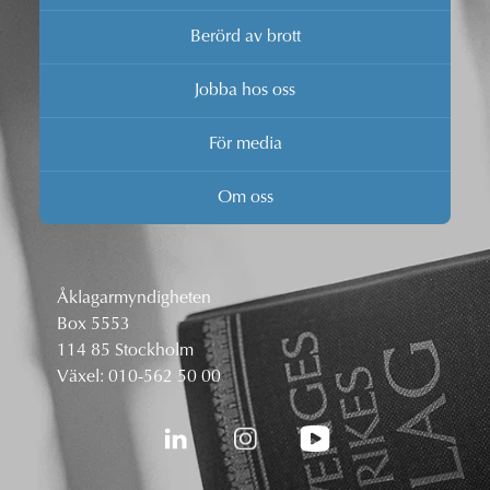
Berörd av brott
Jobba hos oss
För media
Om oss
Åklagarmyndigheten
Box 5553
114 85 Stockholm
Växel:
010-562 50 00