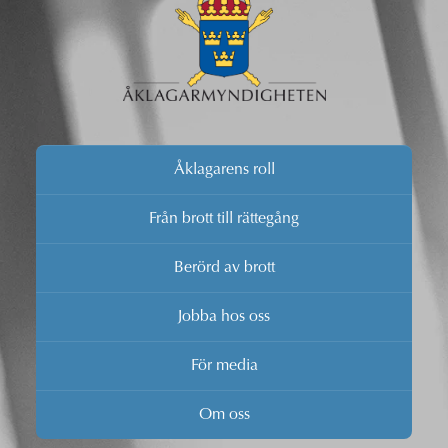
Åklagarens roll
Från brott till rättegång
Berörd av brott
Jobba hos oss
För media
Om oss