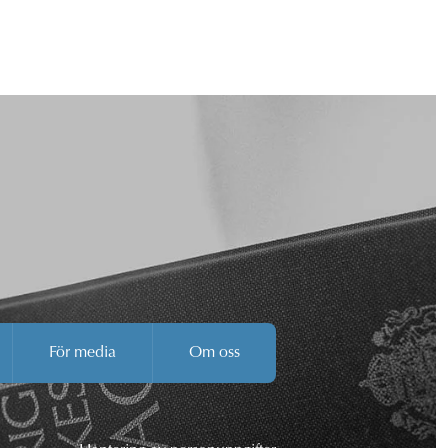
För media
Om oss