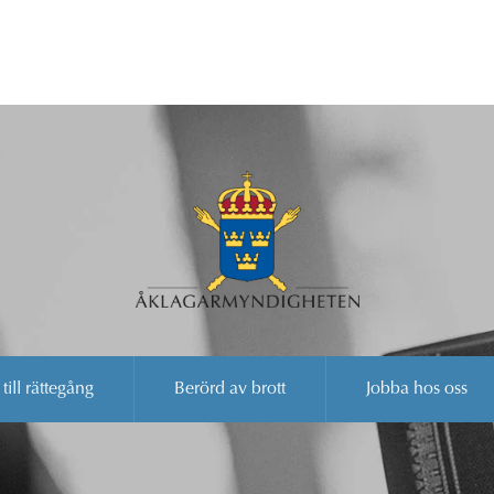
 till rättegång
Berörd av brott
Jobba hos oss