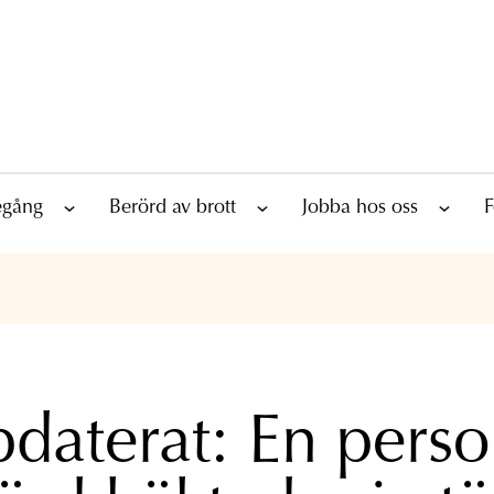
tegång
Berörd av brott
Jobba hos oss
F
daterat: En pers