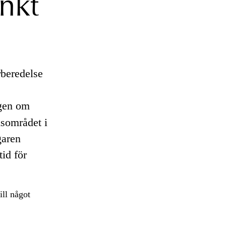
nkt
rberedelse
agen om
msområdet i
garen
id för
ill något