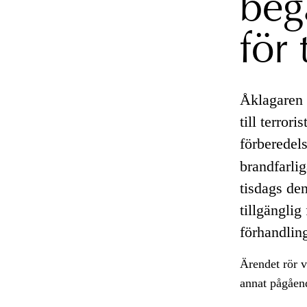
beg
för 
Åklagaren 
till terrori
förberedels
brandfarli
tisdags den
tillgängli
förhandlin
Ärendet rör v
annat pågåen