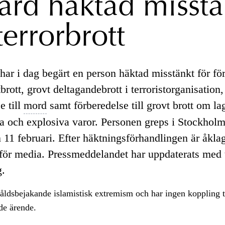
ärd häktad misstä
terrorbrott
har i dag begärt en person häktad misstänkt för fö
stbrott, grovt deltagandebrott i terroristorganisation,
e till
mord
samt förberedelse till grovt brott om l
ga och explosiva varor. Personen greps i Stockhol
 11 februari. Efter häktningsförhandlingen är åkla
g för media. Pressmeddelandet har uppdaterats med t
g.
åldsbejakande islamistisk extremism och har ingen koppling t
de ärende.