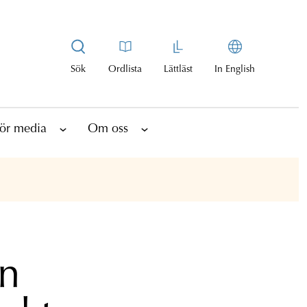
Sök
Ordlista
Lättläst
In English
ör media
Om oss
on