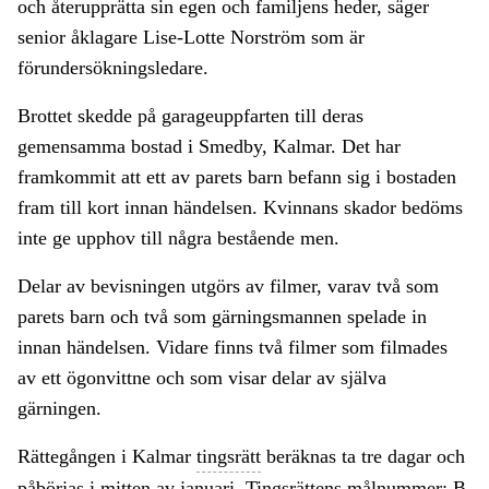
och återupprätta sin egen och familjens heder, säger
senior åklagare Lise-Lotte Norström som är
förundersökningsledare.
Brottet skedde på garageuppfarten till deras
gemensamma bostad i Smedby, Kalmar. Det har
framkommit att ett av parets barn befann sig i bostaden
fram till kort innan händelsen. Kvinnans skador bedöms
inte ge upphov till några bestående men.
Delar av bevisningen utgörs av filmer, varav två som
parets barn och två som gärningsmannen spelade in
innan händelsen. Vidare finns två filmer som filmades
av ett ögonvittne och som visar delar av själva
gärningen.
Rättegången i Kalmar
tingsrätt
beräknas ta tre dagar och
påbörjas i mitten av januari. Tingsrättens målnummer: B