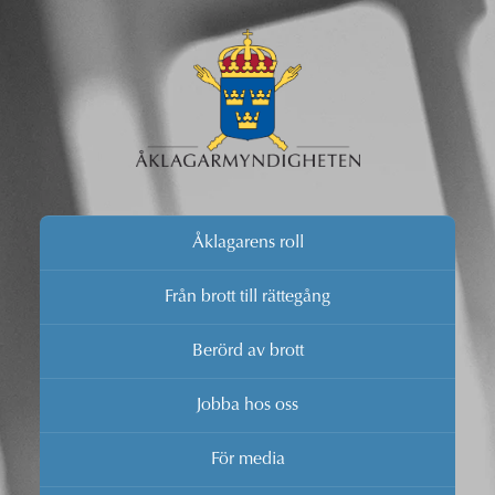
Åklagarens roll
Från brott till rättegång
Berörd av brott
Jobba hos oss
För media