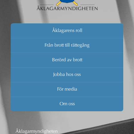
Åklagarens roll
Från brott till rättegång
Berörd av brott
Jobba hos oss
För media
Om oss
Åklagarmyndigheten