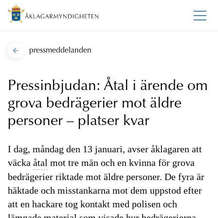
pressmeddelanden
Pressinbjudan: Åtal i ärende om
grova bedrägerier mot äldre
personer – platser kvar
I dag, måndag den 13 januari, avser åklagaren att
väcka
åtal
mot tre män och en kvinna för grova
bedrägerier riktade mot äldre personer. De fyra är
häktade och misstankarna mot dem uppstod efter
att en hackare tog kontakt med polisen och
lämnade material som visade hur bedrägerierna