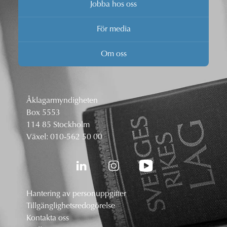
Jobba hos oss
För media
Om oss
Åklagarmyndigheten
Box 5553
114 85 Stockholm
Växel:
010-562 50 00
Hantering av personuppgifter
Tillgänglighetsredogörelse
Kontakta oss