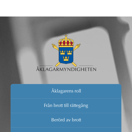
Åklagarens roll
Från brott till rättegång
Berörd av brott