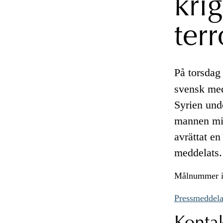
kri
terr
På torsdag
svensk medb
Syrien und
mannen mis
avrättat en
meddelats.
Målnummer i
Pressmeddela