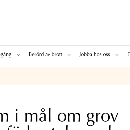
tegång
Berörd av brott
Jobba hos oss
F
 i mål om grov