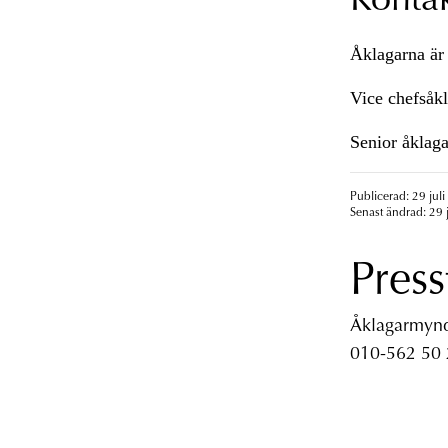
Konta
Åklagarna är 
Vice chefsåk
Senior åklag
Publicerad: 29 juli
Senast ändrad: 29 j
Press
Åklagarmyndi
010-562 50