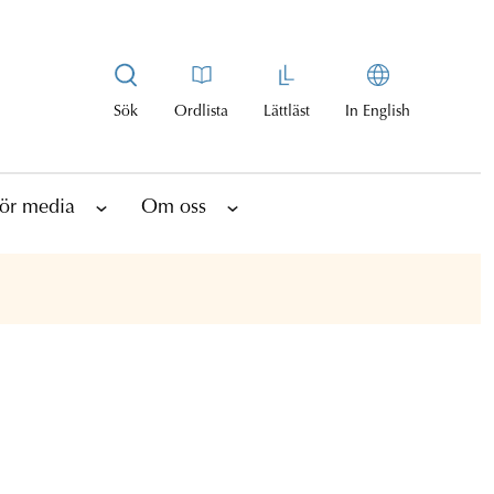
Sök
Ordlista
Lättläst
In English
ör media
Om oss