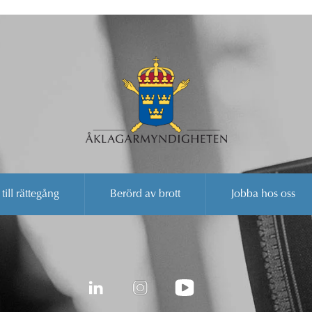
 till rättegång
Berörd av brott
Jobba hos oss