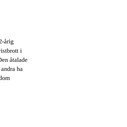
2-årig
stbrott i
Den åtalade
 andra ha
r dom