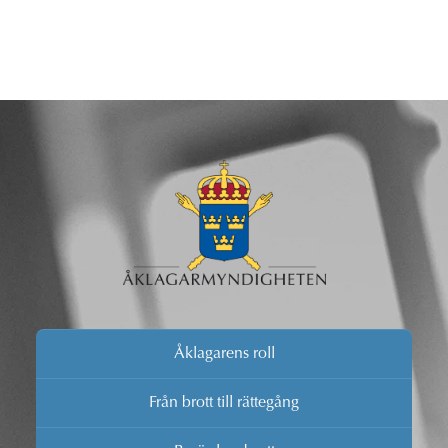
Åklagarens roll
Från brott till rättegång