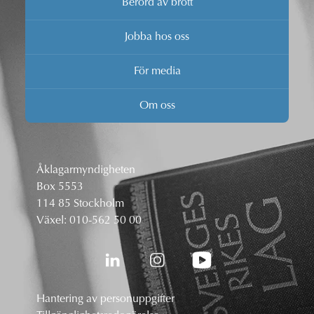
Berörd av brott
Jobba hos oss
För media
Om oss
Åklagarmyndigheten
Box 5553
114 85 Stockholm
Växel:
010-562 50 00
Hantering av personuppgifter